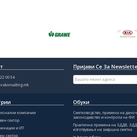
кт
Пријави Се За Newslett
22 00 54
vakonsalting.mk
трии
Обуки
ионални компании
Сметководство, примена на дано
законодавство и контрола на ФИ
авен сектор
Практична примена на ЗДДВ, ЗДД
никации и ИТ
изготвување на завршна сметка
ен сектор