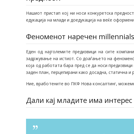
Нашиот пристап кој ни носи конкуретска преднос
едукација на млади и доедукација на веќе оформе
Феноменот наречен millennials
Еден од најголемите предизвици на сите компан
задржување на истиот. Со доаѓањето на феноменот 
која од работата бара пред се да носи предизвици
заден план, перцепирани како досадна, статична и 
Ние, вработените во ПКФ Нова консалтинг, можеме
Дали кај младите има интерес