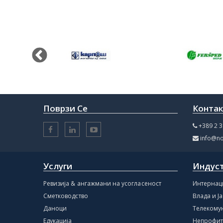
Поврзи Се
Конта
+389 2 3
info@no
Услуги
Индус
Ревизија & ангажмани на усогласеност
Интернац
Сметководство
Влада и Ј
Даноци
Телекому
Едукација
Непрофит