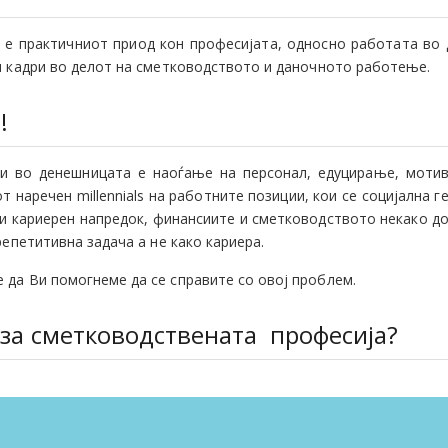
т е практичниот приод кон професијата, односно работата во 
ни кадри во делот на сметководството и даночното работење.
!
ии во денешницата е наоѓање на персонал, едуцирање, моти
наречен millennials на работните позиции, кои се социјална г
 и кариерен напредок, финансиите и сметководството некако д
репетитивна задача а не како кариера.
 да Ви помогнеме да се справите со овој проблем.
 за сметководствената професија?