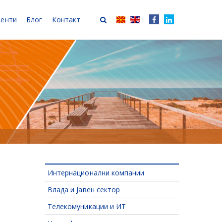
иенти
Блог
Контакт
Интернационални компании
Влада и Јавен сектор
Телекомуникации и ИТ