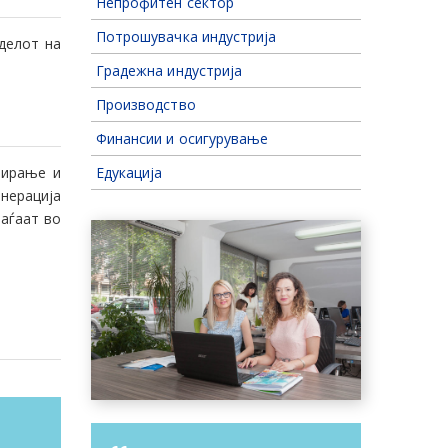
Непрофитен сектор
Потрошувачка индустрија
делот на
Градежна индустрија
Производство
Финансии и осигурување
вирање и
Едукација
енерација
оаѓаат во