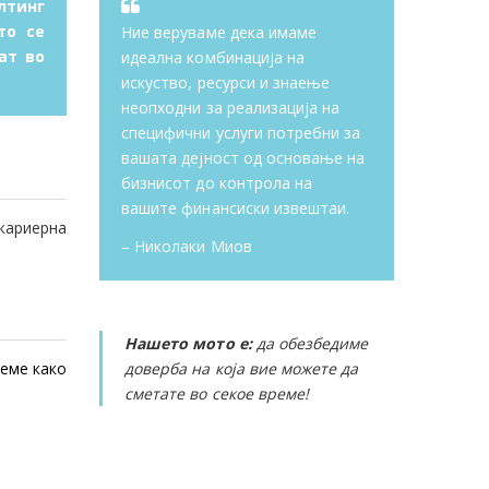
лтинг
то се
Ние веруваме дека имаме
ат во
идеална комбинација на
искуство, ресурси и знаење
неопходни за реализација на
специфични услуги потребни за
вашата дејност од основање на
бизнисот до контрола на
вашите финансиски извештаи.
кариерна
– Николаки Миов
Нашето мото е:
да обезбедиме
доверба на која вие можете да
жеме како
сметате во секое време!