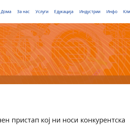
Дома
За нас
Услуги
Едукација
Индустрии
Инфо
Кл
ен пристап кој ни носи конкурентска