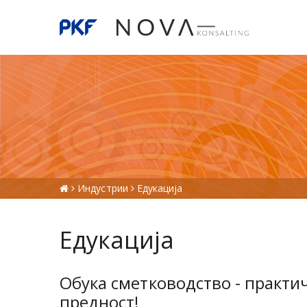
Индустрии
Едукација
Едукација
Обука сметководство - практич
предност!