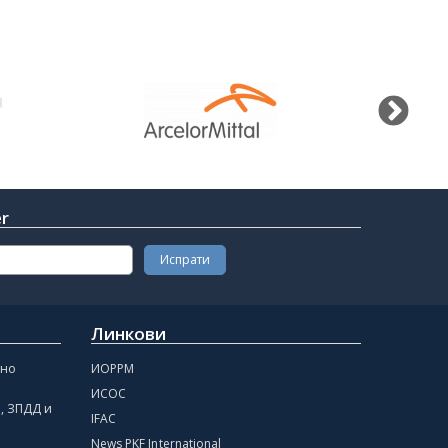
er
Линкови
чно
ИОРРМ
ИСОС
, ЗПДД и
IFAC
News PKF International