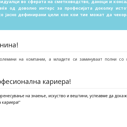
видуалци во сферата на сметководство, даноци и конса
ќе од доволно интерс за професијата доколку исто
со јасно дефинирани цели кон кои тие можат да чекор
нина!
големини на компании, а младите си заминуваат полни со 
офесионална кариера!
пренесување на знаење, искуство и вештини, успеавме да дока
 кариера!"