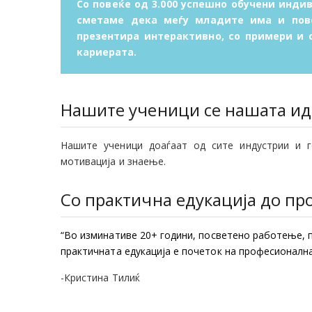
Со повеќе од 3.000 успешно обучени инди
сметаме дека меѓу младите има и пове
презентира интерактивно, со примери и 
кариерата.
Нашите ученици се нашата ид
Нашите ученици доаѓаат од сите индустрии и 
мотивација и знаење.
Со практична едукација до пр
“Во изминативе 20+ години, посветено работење, 
практичната едукација е почеток на професионална
-Кристина Тилиќ