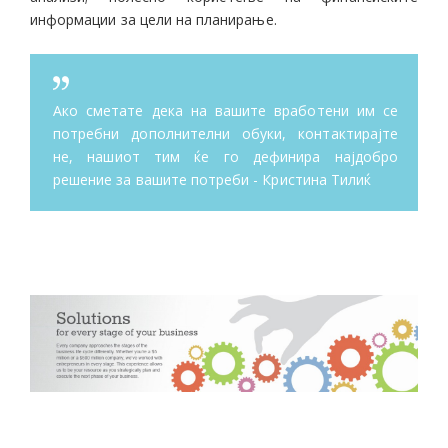
информации за цели на планирање.
Ако сметате дека на вашите вработени им се
потребни дополнителни обуки, контактирајте
не, нашиот тим ќе го дефинира најдобро
решение за вашите потреби - Кристина Тилиќ