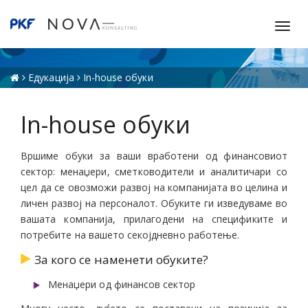
T
o
g
g
Едукација
In-house обуки
l
e
In-house обуки
n
a
v
Вршиме обуки за ваши вработени од финансовиот
i
сектор: менаџери, сметководители и аналитичари со
g
цел да се овозможи развој на компанијата во целина и
a
личен развој на персоналот. Обуките ги изведуваме во
t
вашата компанија, прилагодени на спецификите и
i
потребите на вашето секојдневно работење.
o
За кого се наменети обуките?
n
Менаџери од финансов сектор