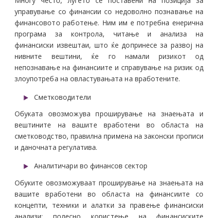
Многу често, луѓето се поставени на позиција за
управување со финансии со недоволно познавање на
финансовото работење. Ним им е потребна енерична
програма за контрола, читање и анализа на
финансиски извештаи, што ќе допринесе за развој на
нивните вештини, ќе го намали ризикот од
непознавање на финансиите и справување нa ризик од
злоупотреба на овластувањата на вработените.
Сметководители
Обуката овозможува проширување на знаењата и
вештините на вашите вработени во областа на
сметководство, правилна примена на законски прописи
и даночната регулатива.
Аналитичари во финансов сектор
Обуките овозможуваат проширување на знаењата на
вашите вработени во областа на финансиите со
концепти, техники и алатки за правење финансиски
анализи; полесно користење на финансиските