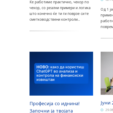
Ќе работиме практично, чекор по
чекор, со реални примери и логика
Од 1 ј
што конечно ќе ти ги поврзе сите
примен
сметководствени контроли...
работн
поврем
Јуни 
Професија со иднина!
Започни ја твојата
29.0