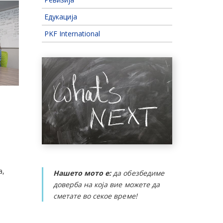
Едукација
PKF International
а,
Нашето мото е:
да обезбедиме
доверба на која вие можете да
сметате во секое време!