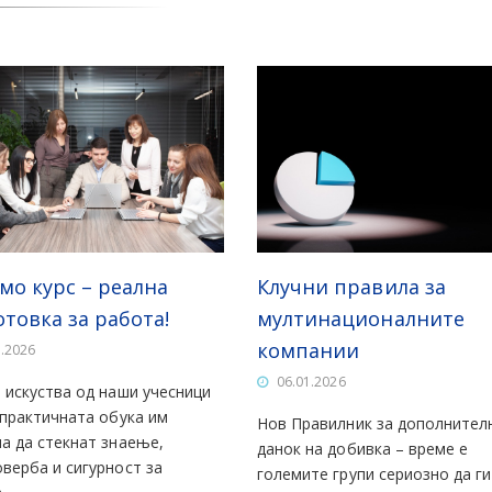
мо курс – реална
Клучни правила за
товка за работа!
мултинационалните
компании
3.2026
06.01.2026
 искуства од наши учесници
 практичната обука им
Нов Правилник за дополнител
а да стекнат знаење,
данок на добивка – време е
верба и сигурност за
големите групи сериозно да ги