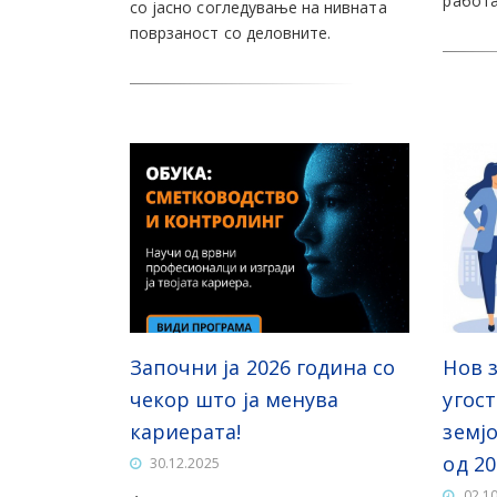
работа
со јасно согледување на нивната
поврзаност со деловните.
Започни ја 2026 година со
Нов 
чекор што ја менува
угос
кариерата!
земј
од 20
30.12.2025
02.1