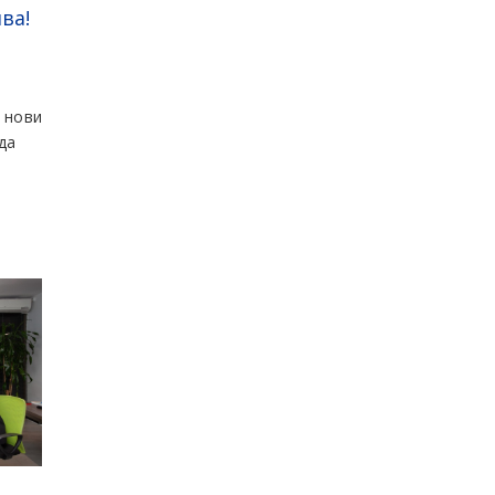
ва!
 нови
да