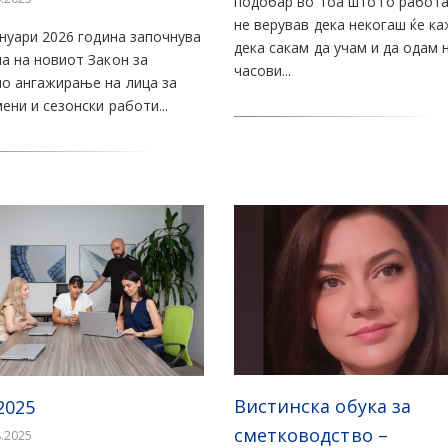
подобар во тоа што го работа
не верував дека некогаш ќе к
ануари 2026 година започнува
дека сакам да учам и да одам 
а на новиот Закон за
часови...
о ангажирање на лица за
ени и сезонски работи...
Вистинска обука за
2025
сметководство –
8.2025