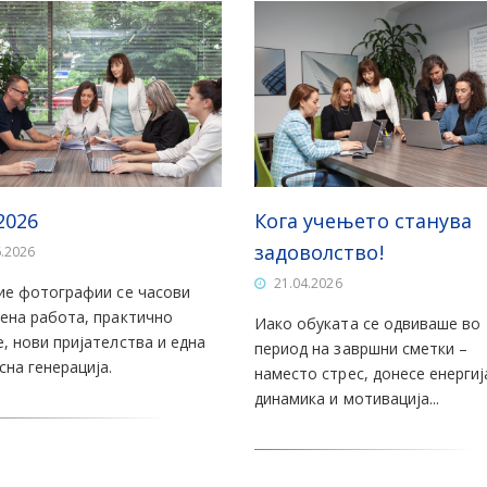
2026
Кога учењето станува
задоволство!
6.2026
21.04.2026
ие фотографии се часови
ена работа, практично
Иако обуката се одвиваше во
, нови пријателства и една
период на завршни сметки –
сна генерација.
наместо стрес, донесе енергиј
динамика и мотивација...