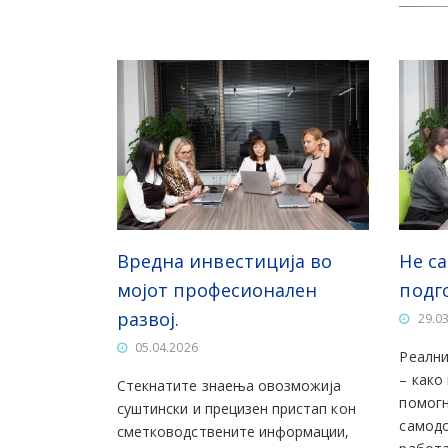
Вредна инвестиција во
Не са
мојот професионален
подго
развој.
29.0
05.04.2026
Реални
– како
Стекнатите знаења овозможија
помогн
суштински и прецизен пристап кон
самодо
сметководствените информации,