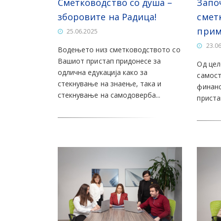
Сметководство со душа –
Запо
зборовите на Радица!
смет
прим
25.06.2025
23.0
Водењето низ сметководството со
Вашиот пристап придонесе за
Од цел
одлична едукација како за
самост
стекнување на знаење, така и
финанс
стекнување на самодоверба...
приста