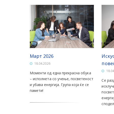
Март 2026
Иску
пове
18.04.2026
18.0
Моменти од една прекрасна обука
– исполнета со учење, посветеност
Се раз
и убава енергија. Група која ќе се
исклуч
памети!
посвет
енерги
сподел