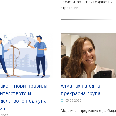
.
преиспитаат своите даночни
стратегии...
Алманах на една
закон, нови правила –
прекрасна група!
тителството и
оделството под лупа
05.09.2025
26
Мој личен предизвик е да бид
0.2025