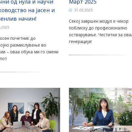
чни од нула и научи
Март 2025
ководство на јасен и
31.03.2025
енлив начин!
Секој завршен модул е чекор
6.2025
поблиску до професионално
остварување. Честитки за ова
осен почетник до
генерација!
ојно размислување во
ии – оваа обука ми го смени
пот