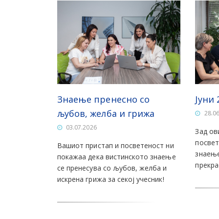
Знаење пренесно со
Јуни 
љубов, желба и грижа
28.0
03.07.2026
Зад ов
посвет
Вашиот пристап и посветеност ни
знаење
покажаа дека вистинското знаење
прекра
се пренесува со љубов, желба и
искрена грижа за секој учесник!