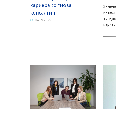
кариера со "Нова
Знаење
консалтинг"
инвест
тргнув
04.09.2025
кариер