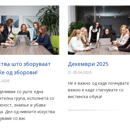
ства што зборуваат
Декември 2025
ќе од зборови!
05.04.2026
4.2026
Не е важно од каде почнувате
важно е каде стигнувате со
деливме со уште една
вистинска обука!
ителна група, исполнета со
еност, знаење и убава
ја. Дел од нивните искуства
уваме со вас