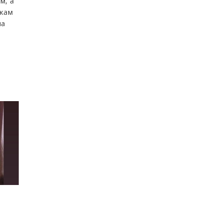
м, а
ажам
на