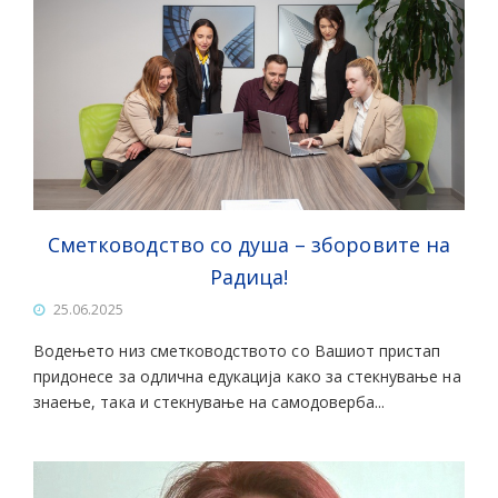
Сметководство со душа – зборовите на
Радица!
25.06.2025
Водењето низ сметководството со Вашиот пристап
придонесе за одлична едукација како за стекнување на
знаење, така и стекнување на самодоверба...