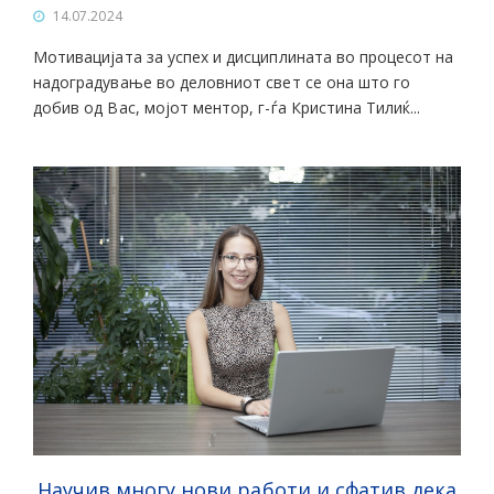
14.07.2024
Мотивацијата за успех и дисциплината во процесот на
надоградување во деловниот свет се она што го
добив од Вас, мојот ментор, г-ѓа Кристина Тилиќ...
Научив многу нови работи и сфатив дека