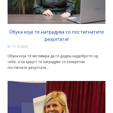
Обука која те наградува со постигнатите
резултати!
11.12.2023
Обука која те мотивира да го дадеш најдоброто од
себе, а на крајот те наградува со конкретни
постигнати резултати...