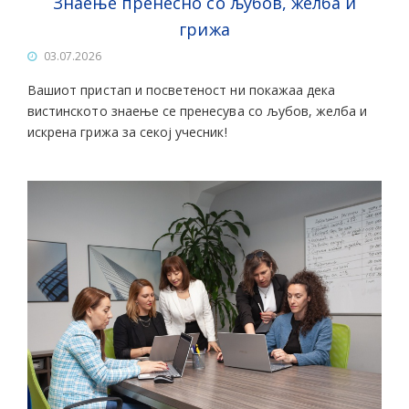
Знаење пренесно со љубов, желба и
грижа
03.07.2026
Вашиот пристап и посветеност ни покажаа дека
вистинското знаење се пренесува со љубов, желба и
искрена грижа за секој учесник!