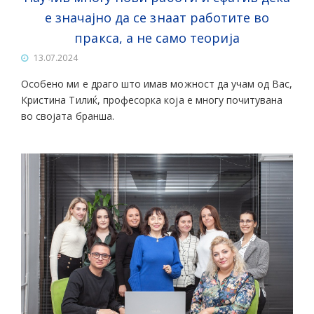
е значајно да се знаат работите во
пракса, а не само теорија
13.07.2024
Особено ми е драго што имав можност да учам од Вас,
Кристина Тилиќ, професорка која е многу почитувана
во својата бранша.