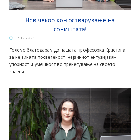
Нов чекор кон остварување на
соништата!
17.12.2023
Големо благодарам до нашата професорка Кристина,
за нејзината посветеност, нејзиниот ентузијазам,
упорност и умешност во пренесување на своето
знаење.