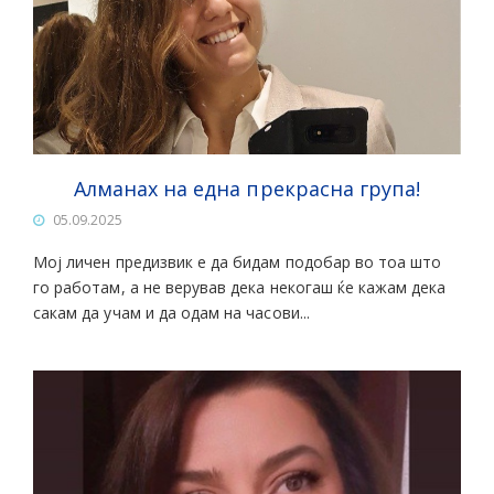
Алманах на една прекрасна група!
05.09.2025
Мој личен предизвик е да бидам подобар во тоа што
го работам, а не верував дека некогаш ќе кажам дека
сакам да учам и да одам на часови...