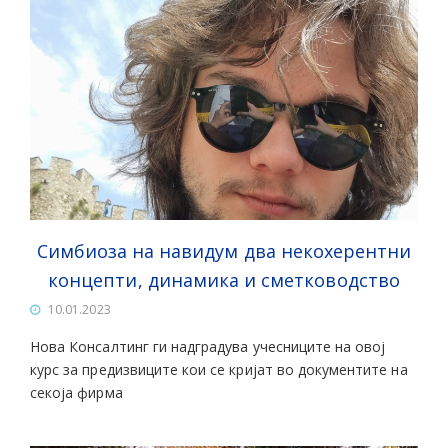
Симбиоза на навидум два некохерентни
концепти, динамика и сметководство
10.01.2023
Нова Консалтинг ги надградува учесниците на овој
курс за предизвиците кои се кријат во документите на
секоја фирма