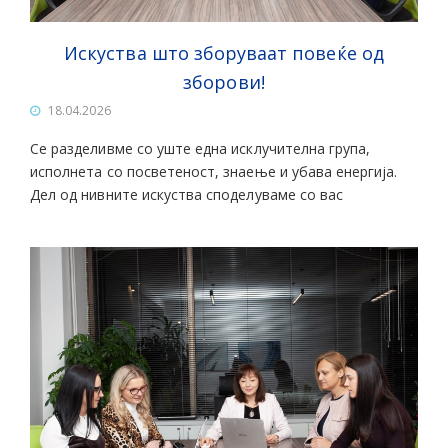
Искуства што зборуваат повеќе од
зборови!
18.04.2026
Се разделивме со уште една исклучителна група,
исполнета со посветеност, знаење и убава енергија.
Дел од нивните искуства споделуваме со вас