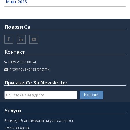
Март 2013
Поврзи Се
Контакт
+389 2 322 00 54
info@novakonsalting.mk
Пријави Се За Newsletter
Услуги
Ревизија & ангажмани на усогласеност
Сметководство