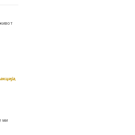
 живот
акција,
е ми