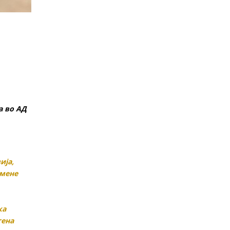
а во АД
ија,
 мене
ка
тена