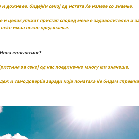
 и доживее, бидејќи секој од истата ќе излезе со знаење.
е и целокупниот пристап според мене е задоволителен и за
 веќе имаа некое предзнаење.
 Нова консалтинг?
ристина за секој од нас поединечно многу ми значеше.
деж и самодоверба заради која понатака ќе бидам спремна