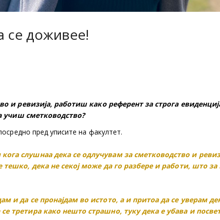
а се доживее!
во и ревизија, работиш како референт за строга евиденциј
да учиш сметководство?
посредно пред уписите на факултет.
 кога слушнаа дека се одлучувам за сметководство и ревиз
е тешко, дека не секој може да го разбере и работи, што за
ам и да се пронајдам во истото, а и притоа да се уверам де
 се третира како нешто страшно, туку дека е убава и посве