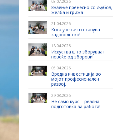
03.07.2026
Знаење пренесно со љубов,
желба и грижа
21.04.2026
Кога учењето станува
задоволство!
18.04.2026
Искуства што зборуваат
повеќе од зборови!
05.04.2026
Вредна инвестиција во
мојот професионален
развој.
29.03.2026
Не само курс – реална
подготовка за работа!