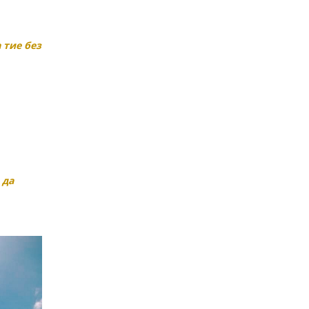
 тие без
 да