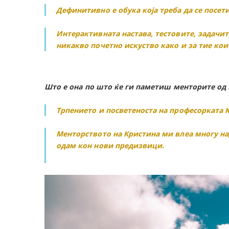
Дефинитивно е обука која треба да се посети
Интерактивната настава, тестовите, задачит
никакво почетно искуство како и за тие кои
Што е она по што ќе ги паметиш менторите од
Трпението и посветеноста на професорката К
Менторството на Кристина ми влеа многу на
одам кон нови предизвици.