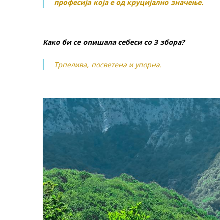
професија која е од круцијално значење.
Како би се опишала себеси со 3 збора?
Трпелива, посветена и упорна.