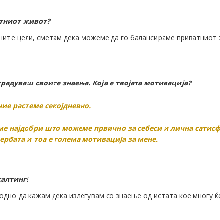
атниот живот?
аните цели, сметам дека можеме да го балансираме приватниот
радуваш своите знаења. Која е твојата мотивација?
ние растеме секојдневно.
сме најдобри што можеме првично за себеси и лична сатисф
ербата и тоа е голема мотивација за мене.
салтинг!
дно да кажам дека излегувам со знаење од истата кое многу ќ