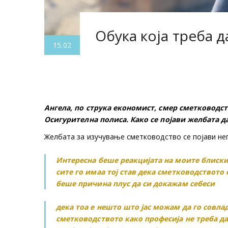
Обука која треба д
15.02
Ангела, по струка економист, смер сметководст
Осигурителна полиса.
Како се појави желбата 
Желбата за изучување сметководство се појави не
Интересна беше реакцијата на моите блиски
сите го имаа тој став дека сметководството 
беше причина плус да си докажам себеси
дека тоа е нешто што јас можам да го совлад
сметководството како професија не треба да