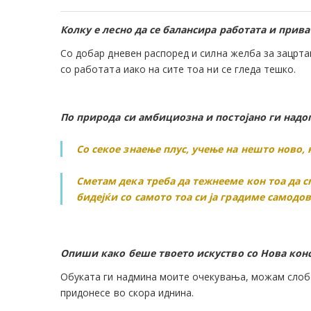
Колку е лесно да се балансира работата и прив
Со добар дневен распоред и силна желба за зацрт
со работата иако на сите тоа ни се гледа тешко.
По природа си амбициозна и постојано ги надог
Со секое знаење плус, учење на нешто ново, 
Сметам дека треба да тежнееме кон тоа да 
бидејќи со самото тоа си ја градиме самодов
Опиши како беше твоето искуство со Нова кон
Обуката ги надмина моите очекувања, можам слобо
придонесе во скора иднина.