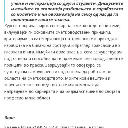
учење и интеракција со други студенти. Дискусиите
и вежбите го зголемија разбирањето и соработката
со колегите и ни овозможија на секој од нас да ги
прошириме своите знаења.
Курсот покрива широк спектар на сметководствени теми,
вклучувајќи ги основните сметководствени принципи,
критериуми за категоризација на трошоците и приходите,
изработка на биланс на состојба и преглед трансакции во
главната книга. Имајќи ги овие знаења, сега се чувствувам
подготвена и способна да ги применам сметководствените
принципи во пракса. Завршувајќи го овој курс, се
чувствувам самоуверена и подготвена да работам во
областа на сметководството. Моите нови вештини и
знаења во сметководството ќе ми помогнат да
напредувам во кариерата и да бидам успешена во својата
професионална област.
Зоре
За мене Нова КОНСАЛТИНГ претставуваше голем