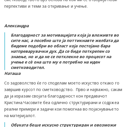
перпективи и теми за откривање и учење.
Александра
Благодарност за мотивацијата која ја вложивте во
сите нас, а посебно што ја поттикнавте желбата да
бидеме подобри во област која постојано бара
натпреварувачки дух. Да се биде поткрепен со
знаење, но и да не се потклекне во процесот на
учење е сѐ она што му е потребно на иден
сметководител.
Наташа
Со задоволство ќе го споделам моето искуство откако го
завршив курсот по сметководство. Прво и најважно, сакам
да ја изразам својата благодарност кон предавачот
Кристина.Часовите беа одлично структурирани и содржеа
реални примери и задачи кои помогнаа во појаснувањето
на материјалот.
Обуката беше искусно структуриран и овозможи