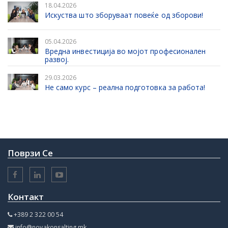
18.04.2026
Искуства што зборуваат повеќе од зборови!
05.04.2026
Вредна инвестиција во мојот професионален
развој.
29.03.2026
Не само курс – реална подготовка за работа!
Поврзи Се
Контакт
+389 2 322 00 54
info@novakonsalting.mk