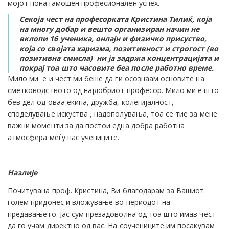
мојот понатамошен професионален успех.
Секоја чест на професорката Кристина Тилиќ, која
на многу добар и вешто организиран начин не
вклопи 16 ученика, онлајн и физичко присуство,
која со својата харизма, позитивност и строгост (во
позитивна смисла) ни ја задржа концентрацијата и
покрај тоа што часовите беа после работно време.
Мило ми е и чест ми беше да ги осознаам основите на
сметководството од најдобриот професор. Мило ми е што
бев дел од оваа екипа, дружба, колегијалност,
споделување искуства , надополувања, тоа се тие за мене
важни моменти за да постои една добра работна
атмосфера меѓу нас учениците.
Назлије
Почитувана проф. Кристина, Ви благодарам за Вашиот
голем придонес и вложување во периодот на
предавањето. Јас сум презадоволна од тоа што имав чест
да го учам директно од вас. На соучениците им посакувам