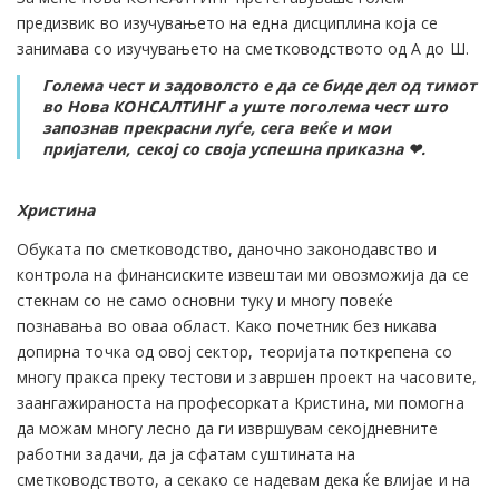
предизвик во изучувањето на една дисциплина која се
занимава со изучувањето на сметководството од А до Ш.
Голема чест и задоволсто е да се биде дел од тимот
во Нова КОНСАЛТИНГ а уште поголема чест што
запознав прекрасни луѓе, сега веќе и мои
пријатели, секој со своја успешна приказна ❤.
Христина
Обуката по сметководство, даночно законодавство и
контрола на финансиските извештаи ми овозможија да се
стекнам со не само основни туку и многу повеќе
познавања во оваа област. Како почетник без никава
допирна точка од овој сектор, теоријата поткрепена со
многу пракса преку тестови и завршен проект на часовите,
заангажираноста на професорката Кристина, ми помогна
да можам многу лесно да ги извршувам секојдневните
работни задачи, да ја сфатам суштината на
сметководството, а секако се надевам дека ќе влијае и на