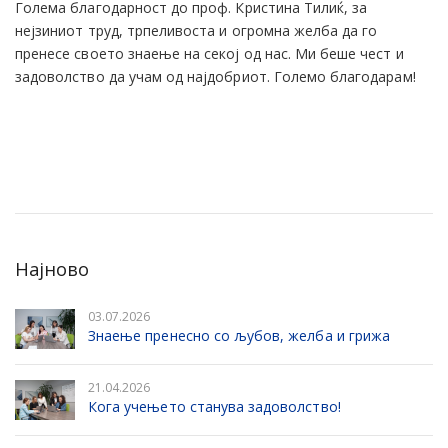
Голема благодарност до проф. Кристина Тилиќ, за
нејзиниот труд, трпеливоста и огромна желба да го
пренесе своето знаење на секој од нас. Ми беше чест и
задоволство да учам од најдобриот. Големо благодарам!
Најново
03.07.2026
Знаење пренесно со љубов, желба и грижа
21.04.2026
Кога учењето станува задоволство!