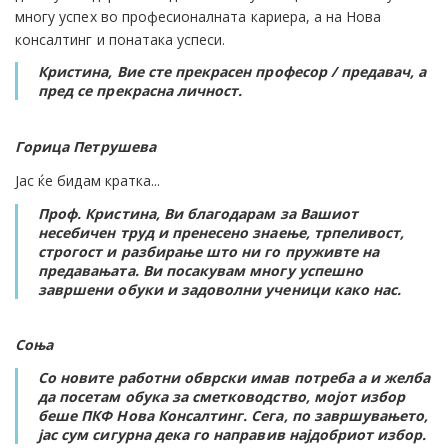
многу успех во професионалната кариера, а на Нова
консалтинг и понатака успеси.
Кристина, Вие сте прекрасен професор / предавач, а
пред се прекрасна личност.
Горица Петрушева
Јас ќе бидам кратка...
Проф. Кристина, Ви благодарам за Вашиот
несебичен труд и пренесено знаење, трпеливост,
строгост и разбирање што ни го пруживте на
предавањата.
Ви посакувам многу успешно
завршени обуки и задоволни ученици како нас.
Соња
Со новите работни обврски имав потреба а и желба
да посетам обука за сметководство, мојот избор
беше ПКФ Нова Консалтинг. Сега, по завршувањето,
јас сум сигурна дека го направив најдобриот избор.