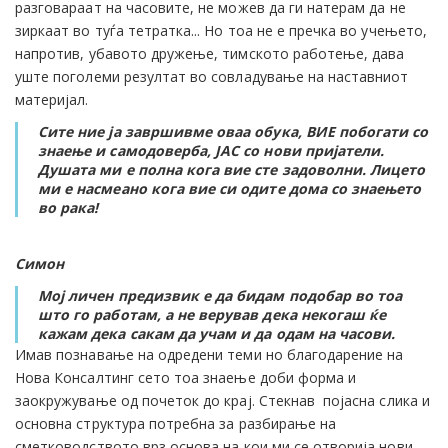
разговараат на часовите, не можев да ги натерам да не
зиркаат во туѓа тетратка... Но тоа не е пречка во учењето,
напротив, убавото дружење, тимското работење, дава
уште поголеми резултат во совладување на наставниот
материјал.
Сите ние ја завршивме оваа обука, ВИЕ побогати со
знаење и самодоверба, ЈАС со нови пријатели.
Душата ми е полна кога вие сте задоволни. Лицето
ми е насмеано кога вие си одите дома со знаењето
во рака!
Симон
Мој личен предизвик е да бидам подобар во тоа
што го работам, а не верував дека некогаш ќе
кажам дека сакам да учам и да одам на часови.
Имав познавање на одредени теми но благодарение на
Нова Консалтинг сето тоа знаење доби форма и
заокружување од почеток до крај. Стекнав појасна слика и
основна структура потребна за разбирање на
сметководството врз основа на кои ми се отворија нови