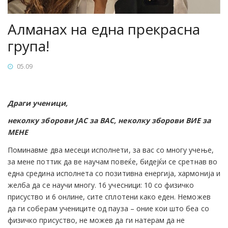
Алманах на една прекрасна
група!
05.09
Драги ученици,
неколку зборови ЈАС за ВАС, неколку зборови ВИЕ за
МЕНЕ
Поминавме два месеци исполнети, за вас со многу учење,
за мене поттик да ве научам повеќе, бидејќи се сретнав во
една средина исполнета со позитивна енергија, хармонија и
желба да се научи многу. 16 учесници: 10 со физичко
присуство и 6 онлине, сите сплотени како еден. Неможев
да ги соберам учениците од пауза – оние кои што беа со
физичко присуство, не можев да ги натерам да не