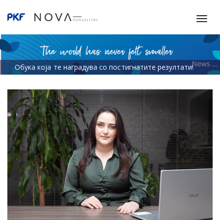
T
o
g
g
l
Обука која те наградува со постигнатите резултати!
e
n
a
v
i
g
a
t
i
o
n