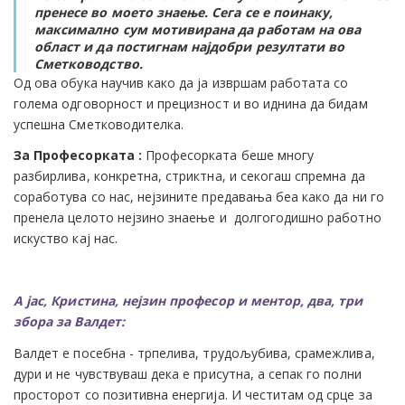
пренесе во моето знаење. Сега се е поинаку,
максимално сум мотивирана да работам на ова
област и да постигнам најдобри резултати во
Сметководство.
Од ова обука научив како да ја извршам работата со
голема одговорност и прецизност и во иднина да бидам
успешна Сметководителка.
За Професорката :
Професорката беше многу
разбирлива, конкретна, стриктна, и секогаш спремна да
соработува со нас, нејзините предавања беа како да ни го
пренeла целото нејзино знаење и долгогодишнo работно
искуство кај нас.
А јас, Кристина, нејзин професор и ментор, два, три
збора за Валдет:
Валдет е посебна - трпелива, трудољубива, срамежлива,
дури и не чувствуваш дека е присутна, а сепак го полни
просторот со позитивна енергија. И честитам од срце за