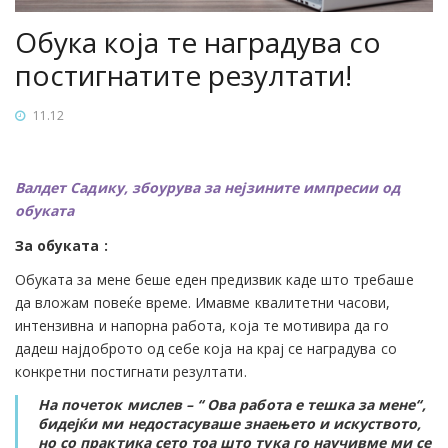
Обука која те наградува со
постигнатите резултати!
11.12
Валдет Садику, збоурува за нејзините импресии од
обуката
За обуката :
Обуката за мене беше еден предизвик каде што требаше
да вложам повеќе време. Имавме квалитетни часови,
интензивна и напорна работа, која те мотивира да го
дадеш најдоброто од себе која на крај се наградува со
конкретни постигнати резултати.
На почеток мислев – ‘‘ Ова работа е тешка за мене‘‘,
бидејќи ми недостасуваше знаењето и искуството,
но со практика сето тоа што тука го научивме ми се