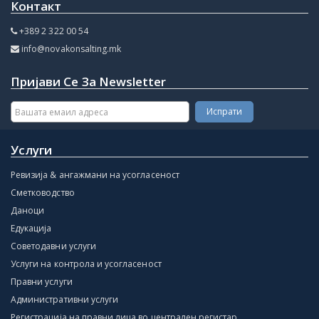
Контакт
+389 2 322 00 54
info@novakonsalting.mk
Пријави Се За Newsletter
Услуги
Ревизија & ангажмани на усогласеност
Сметководство
Даноци
Едукација
Советодавни услуги
Услуги на контрола и усогласеност
Правни услуги
Административни услуги
Регистрација на правни лица во централен регистар