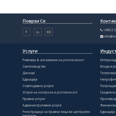
Поврзи Се
Конта
+389 2 3
info@no
Услуги
Индус
Ревизија & ангажмани на усогласеност
Интернац
Сметководство
Влада и Ј
Даноци
Телекому
Едукација
Непрофит
Советодавни услуги
Потрошув
Услуги на контрола и усогласеност
Градежна
Правни услуги
Производ
Административни услуги
Финансии
Регистрација на правни лица во централен
Едукација
регистар