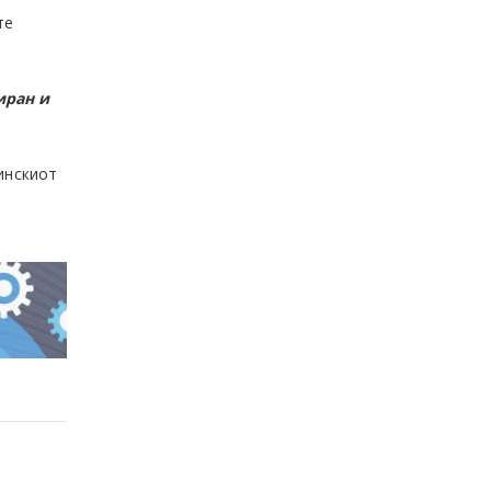
те
иран и
инскиот