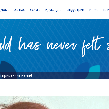
Дома
За нас
Услуги
Едукација
Индустрии
Инфо
Кл
и применлив начин!