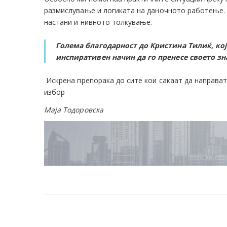
размислување и логиката на даночното работење. 
настани и нивното толкување.
Голема благодарност до Кристина Тилиќ, која
инспиративен начин да го пренесе своето з
Искрена препорака до сите кои сакаат да направат
избор
Маја Тодоровска