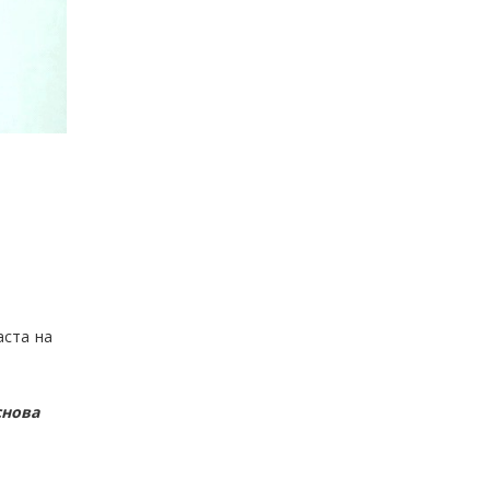
аста на
снова