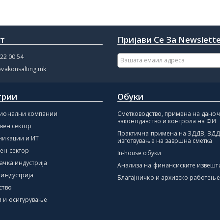
кт
Пријави Се За Newslett
22 00 54
vakonsalting.mk
трии
Обуки
ионални компании
Сметководство, примена на дано
законодавство и контрола на ФИ
авен сектор
Практична примена на ЗДДВ, ЗДД
никации и ИТ
изготвување на завршна сметка
ен сектор
In-house обуки
ачка индустрија
Анализа на финансиските извешт
 индустрија
Благајничко и архивско работење
ство
 и осигурување