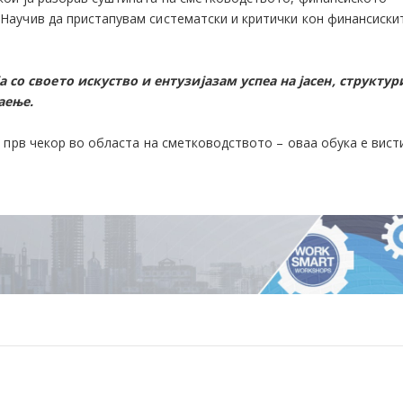
Научив да пристапувам систематски и критички кон финансиски
 со своето искуство и ентузијазам успеа на јасен, структур
наење.
 прв чекор во областа на сметководството – оваа обука е вист