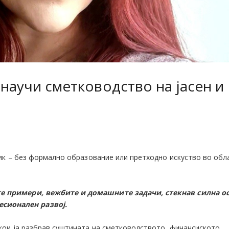
 научи сметководство на јасен и
ик – без формално образование или претходно искуство во обл
ите примери, вежбите и домашните задачи, стекнав силна о
сионален развој.
кои ја разбрав суштината на сметководството, финансиското