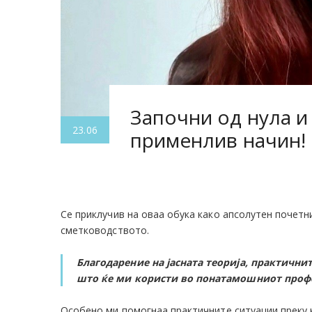
Започни од нула и
23.06
применлив начин!
Се приклучив на оваа обука како апсолутен почетн
сметководството.
Благодарение на јасната теорија, практичн
што ќе ми користи во понатамошниот профе
Особено ми помогнаа практичните ситуации преку 