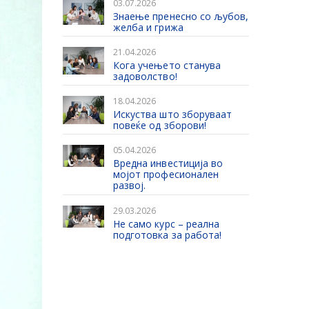
03.07.2026
Знаење пренесно со љубов,
желба и грижа
21.04.2026
Кога учењето станува
задоволство!
18.04.2026
Искуства што зборуваат
повеќе од зборови!
05.04.2026
Вредна инвестиција во
мојот професионален
развој.
29.03.2026
Не само курс – реална
подготовка за работа!